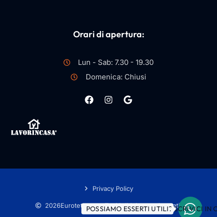
Orari di apertura:
Lun - Sab: 7.30 - 19.30
Domenica: Chiusi
Privacy Policy
2026
Eurotetto.com.
Tutti i diritti sono riservati.
POSSIAMO ESSERTI UTILI? SCRIVICI IN 