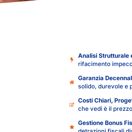
Analisi Strutturale 
rifacimento impeccab
Garanzia Decennale
solido, durevole e 
Costi Chiari, Prog
che vedi è il prezzo
Gestione Bonus Fisc
detrazioni fiscali di