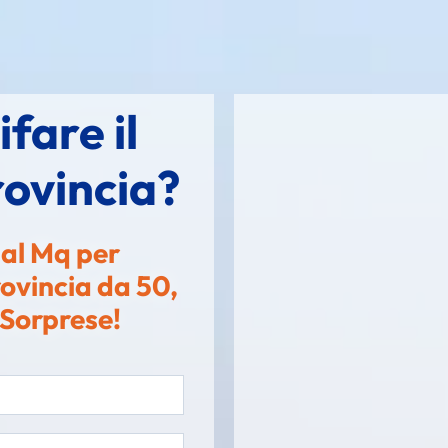
fare il
rovincia?
i al Mq per
rovincia da 50,
 Sorprese!