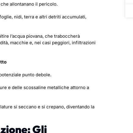
 che allontanano il pericolo.
glie, nidi, terra e altri detriti accumulati,
ltire l’acqua piovana, che traboccherà
tà, macchie e, nei casi peggiori, infiltrazioni
etto
 potenziale punto debole.
ature e delle scossaline metalliche attorno a
illature si seccano e si crepano, diventando la
zione: Gli