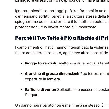
La migliore difesa contro i capricci del clima è la
manu
Ignorare piccoli segnali oggi può trasformarsi in un’e
danneggiano soffitti, pareti e la struttura stessa della t
spiegheremo come trasformare il tuo tetto da potenzia
proteggendo il tuo investimento più importante.
Perché il Tuo Tetto è Più a Rischio di P
I cambiamenti climatici hanno intensificato la violenza
fa era considerato robusto, oggi deve affrontare sfide
Piogge torrenziali:
Mettono a dura prova la tenut
Grandine di grosse dimensioni:
Può letteralment
coperture in lamiera.
Raffiche di vento:
Sollecitano e possono spostar
l’acqua.
Un danno non riparato non è mai fine a se stesso. È l’ini