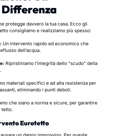
a Differenza
che protegge davvero la tua casa. Ecco gli
etto consigliamo e realizziamo più spesso:
:
Un intervento rapido ed economico che
deflusso dell’acqua.
e:
Ripristiniamo l’integrità dello “scudo” della
.
mo materiali specifici e ad alta resistenza per
ssanti, eliminando i punti deboli.
amo che siano a norma e sicure, per garantire
tetto.
ervento Eurotetto
 causare un danno improvviso. Per queste