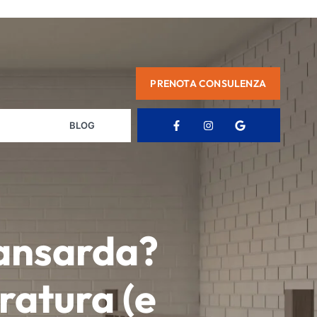
PRENOTA CONSULENZA
BLOG
mansarda?
atura (e