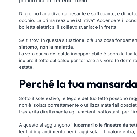
proprio incubo:
l’effetto “forno”
.
Di giorno l’aria diventa pesante e soffocante, e di nott
occhio. La prima reazione istintiva? Accendere il cond
bolletta elettrica, il sollievo svanisce in fretta.
Se ti trovi in questa situazione, c’è una cosa fondame
sintomo, non la malattia.
La vera causa del caldo insopportabile è sopra la tua t
isolare il tetto dal caldo per tornare a vivere (e dormi
estate.
Perché la tua mansarda
Sotto il sole estivo, le tegole del tuo tetto possono r
non è isolata correttamente o utilizza materiali obsole
trasferita direttamente agli ambienti sottostanti per “i
A questo si aggiungono i
lucernari o le finestre da te
lenti d’ingrandimento per i raggi solari. Il calore entra