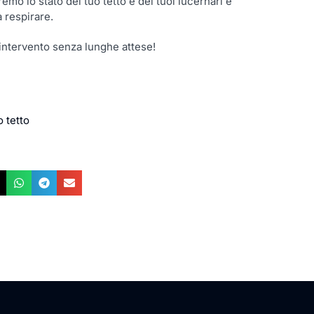
emo lo stato del tuo tetto e dei tuoi lucernari e
a respirare.
 intervento senza lunghe attese!
 tetto