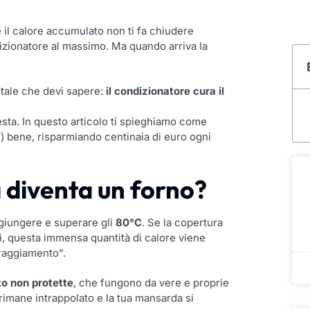
e il calore accumulato non ti fa chiudere
izionatore al massimo. Ma quando arriva la
ntale che devi sapere:
il condizionatore cura il
esta. In questo articolo ti spieghiamo come
re) bene, risparmiando centinaia di euro ogni
 diventa un forno?
aggiungere e superare gli
80°C
. Se la copertura
ti, questa immensa quantità di calore viene
rraggiamento”.
tto non protette
, che fungono da vere e proprie
, rimane intrappolato e la tua mansarda si